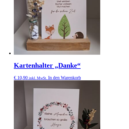
Kartenhalter „Danke“
€
10,90
In den Warenkorb
inkl. MwSt.