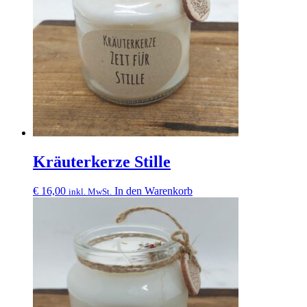
Kräuterkerze Stille
€
16,00
In den Warenkorb
inkl. MwSt.