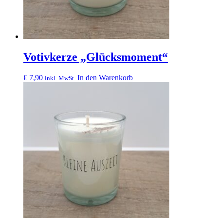
Votivkerze „Glücksmoment“
€
7,90
In den Warenkorb
inkl. MwSt.