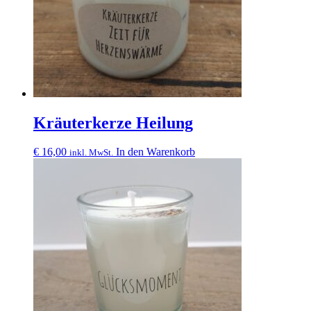
Kräuterkerze Heilung
€
16,00
In den Warenkorb
inkl. MwSt.