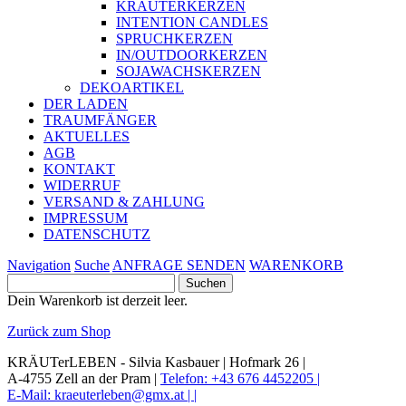
KRÄUTERKERZEN
INTENTION CANDLES
SPRUCHKERZEN
IN/OUTDOORKERZEN
SOJAWACHSKERZEN
DEKOARTIKEL
DER LADEN
TRAUMFÄNGER
AKTUELLES
AGB
KONTAKT
WIDERRUF
VERSAND & ZAHLUNG
IMPRESSUM
DATENSCHUTZ
Navigation
Suche
ANFRAGE SENDEN
WARENKORB
Suchen
nach:
Dein Warenkorb ist derzeit leer.
Zurück zum Shop
KRÄUTerLEBEN - Silvia Kasbauer |
Hofmark 26 |
A-4755 Zell an der Pram |
Telefon: +43 676 4452205 |
E-Mail: kraeuterleben@gmx.at |
|