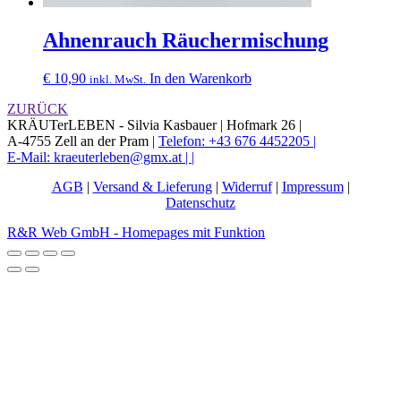
Ahnenrauch Räuchermischung
€
10,90
In den Warenkorb
inkl. MwSt.
ZURÜCK
KRÄUTerLEBEN - Silvia Kasbauer |
Hofmark 26 |
A-4755 Zell an der Pram |
Telefon: +43 676 4452205 |
E-Mail: kraeuterleben@gmx.at |
|
AGB
|
Versand & Lieferung
|
Widerruf
|
Impressum
|
Datenschutz
R&R Web GmbH - Homepages mit Funktion