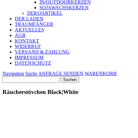
IN/OUTDOORKERZEN
SOJAWACHSKERZEN
DEKOARTIKEL
DER LADEN
TRAUMFÄNGER
AKTUELLES
AGB
KONTAKT
WIDERRUF
VERSAND & ZAHLUNG
IMPRESSUM
DATENSCHUTZ
Navigation
Suche
ANFRAGE SENDEN
WARENKORB
Suchen
nach:
Räucherstövchen Black|White