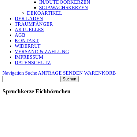
IN/OUTDOORKERZEN
SOJAWACHSKERZEN
DEKOARTIKEL
DER LADEN
TRAUMFÄNGER
AKTUELLES
AGB
KONTAKT
WIDERRUF
VERSAND & ZAHLUNG
IMPRESSUM
DATENSCHUTZ
Navigation
Suche
ANFRAGE SENDEN
WARENKORB
Suchen
nach:
Spruchkerze Eichhörnchen